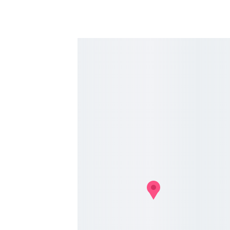
Küldés
Telefon
+36 1 
453 
2479
Cím
Adószám